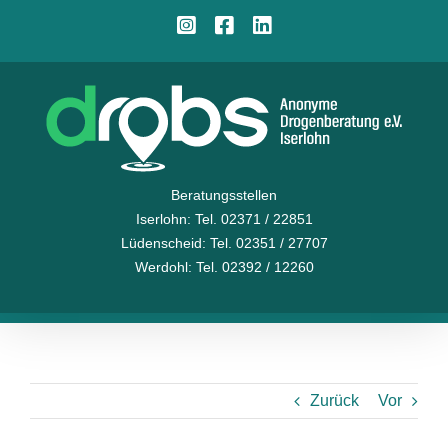
Zum
Instagram
Facebook
LinkedIn
Inhalt
springen
Beratungsstellen
Iserlohn
: Tel. 02371 / 22851
Lüdenscheid
: Tel. 02351 / 27707
Werdohl
: Tel. 02392 / 12260
Zurück
Vor