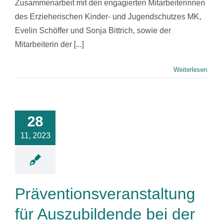
Zusammenarbeit mit den engagierten Mitarbeiterinnen
des Erzieherischen Kinder- und Jugendschutzes MK,
Evelin Schöffer und Sonja Bittrich, sowie der
Mitarbeiterin der [...]
Weiterlesen
ntionsveranstaltung
für
zubildende
28
 der Firma
11, 2023
e Iserlohn
News
Präventionsveranstaltung
für Auszubildende bei der