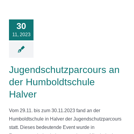
dschutzparcours
an der
30
oldtschule
Halver
11, 2023
News
Jugendschutzparcours an
der Humboldtschule
Halver
Vom 29.11. bis zum 30.11.2023 fand an der
Humboldtschule in Halver der Jugendschutzparcours
statt. Dieses bedeutende Event wurde in