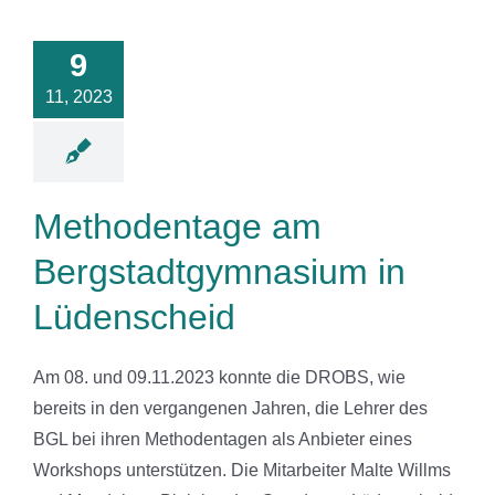
hodentage
am
9
tadtgymnasium
üdenscheid
11, 2023
News
Methodentage am
Bergstadtgymnasium in
Lüdenscheid
Am 08. und 09.11.2023 konnte die DROBS, wie
bereits in den vergangenen Jahren, die Lehrer des
BGL bei ihren Methodentagen als Anbieter eines
Workshops unterstützen. Die Mitarbeiter Malte Willms