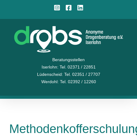
Zum
Instagram
Facebook
LinkedIn
Inhalt
springen
Beratungsstellen
Iserlohn
: Tel. 02371 / 22851
Lüdenscheid
: Tel. 02351 / 27707
Werdohl
: Tel. 02392 / 12260
Methodenkofferschulun