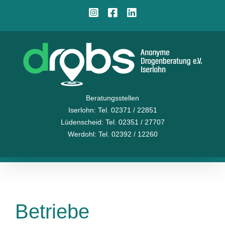
Zum
Instagram
Facebook
LinkedIn
Inhalt
springen
Beratungsstellen
Iserlohn
: Tel. 02371 / 22851
Lüdenscheid
: Tel. 02351 / 27707
Werdohl
: Tel. 02392 / 12260
Betriebe