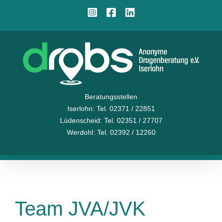
Zum
Instagram
Facebook
LinkedIn
Inhalt
springen
Beratungsstellen
Iserlohn
: Tel. 02371 / 22851
Lüdenscheid
: Tel. 02351 / 27707
Werdohl
: Tel. 02392 / 12260
Team JVA/JVK