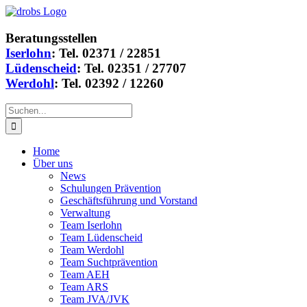
Zum
Instagram
Facebook
LinkedIn
Inhalt
springen
Beratungsstellen
Iserlohn
: Tel. 02371 / 22851
Lüdenscheid
: Tel. 02351 / 27707
Werdohl
: Tel. 02392 / 12260
Suche
nach:
Home
Über uns
News
Schulungen Prävention
Geschäftsführung und Vorstand
Verwaltung
Team Iserlohn
Team Lüdenscheid
Team Werdohl
Team Suchtprävention
Team AEH
Team ARS
Team JVA/JVK