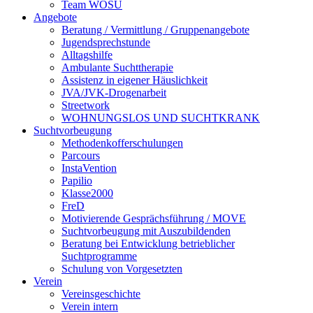
Team WOSU
Angebote
Beratung / Vermittlung / Gruppenangebote
Jugendsprechstunde
Alltagshilfe
Ambulante Suchttherapie
Assistenz in eigener Häuslichkeit
JVA/JVK-Drogenarbeit
Streetwork
WOHNUNGSLOS UND SUCHTKRANK
Suchtvorbeugung
Methodenkofferschulungen
Parcours
InstaVention
Papilio
Klasse2000
FreD
Motivierende Gesprächsführung / MOVE
Suchtvorbeugung mit Auszubildenden
Beratung bei Entwicklung betrieblicher
Suchtprogramme
Schulung von Vorgesetzten
Verein
Vereinsgeschichte
Verein intern