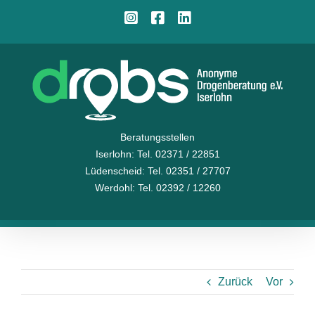
Zum
Instagram
Facebook
LinkedIn
Inhalt
springen
Beratungsstellen
Iserlohn
: Tel. 02371 / 22851
Lüdenscheid
: Tel. 02351 / 27707
Werdohl
: Tel. 02392 / 12260
Zurück
Vor