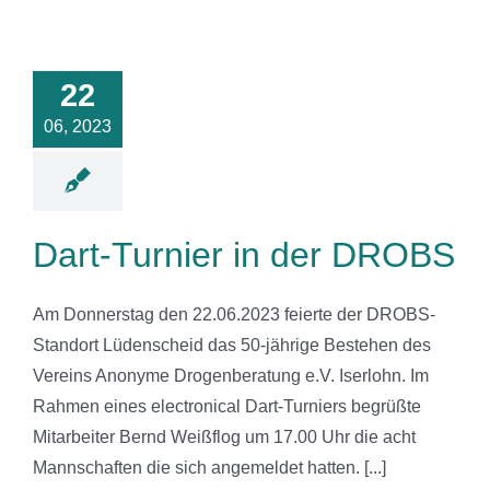
-Turnier in
22
r DROBS
06, 2023
News
Dart-Turnier in der DROBS
Am Donnerstag den 22.06.2023 feierte der DROBS-
Standort Lüdenscheid das 50-jährige Bestehen des
Vereins Anonyme Drogenberatung e.V. Iserlohn. Im
Rahmen eines electronical Dart-Turniers begrüßte
Mitarbeiter Bernd Weißflog um 17.00 Uhr die acht
Mannschaften die sich angemeldet hatten. [...]