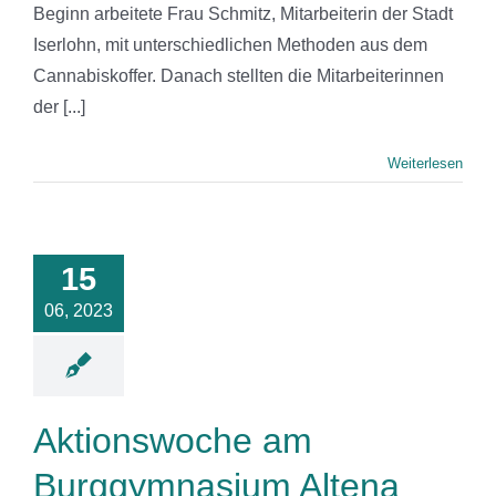
Beginn arbeitete Frau Schmitz, Mitarbeiterin der Stadt
Iserlohn, mit unterschiedlichen Methoden aus dem
Cannabiskoffer. Danach stellten die Mitarbeiterinnen
der [...]
Weiterlesen
nswoche am
gymnasium
15
Altena
06, 2023
News
Aktionswoche am
Burggymnasium Altena