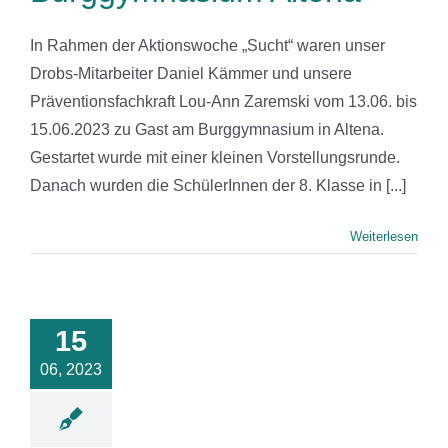
In Rahmen der Aktionswoche „Sucht“ waren unser
Drobs-Mitarbeiter Daniel Kämmer und unsere
Präventionsfachkraft Lou-Ann Zaremski vom 13.06. bis
15.06.2023 zu Gast am Burggymnasium in Altena.
Gestartet wurde mit einer kleinen Vorstellungsrunde.
Danach wurden die SchülerInnen der 8. Klasse in [...]
Weiterlesen
BS-Motto
m Tag der
enen Tür:
15
ere Zeiten
06, 2023
erbrücken
News