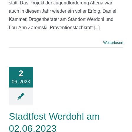
statt. Das Projekt der Jugendförderung Altena war
auch in diesem Jahr wieder ein voller Erfolg. Daniel
Kämmer, Drogenberater am Standort Werdohl und
Lou-Ann Zaremski, Präventionsfachkraft [...]
Weiterlesen
tadtfest
rdohl am
2
.06.2023
06, 2023
News
Stadtfest Werdohl am
02.06.2023