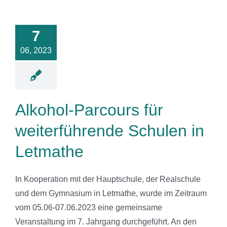
ol-Parcours
für
erführende
7
hulen in
06, 2023
etmathe
News
Alkohol-Parcours für
weiterführende Schulen in
Letmathe
In Kooperation mit der Hauptschule, der Realschule
und dem Gymnasium in Letmathe, wurde im Zeitraum
vom 05.06-07.06.2023 eine gemeinsame
Veranstaltung im 7. Jahrgang durchgeführt. An den