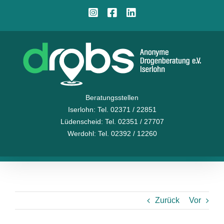
Zum
Instagram
Facebook
LinkedIn
Inhalt
springen
Beratungsstellen
Iserlohn
: Tel. 02371 / 22851
Lüdenscheid
: Tel. 02351 / 27707
Werdohl
: Tel. 02392 / 12260
Zurück
Vor