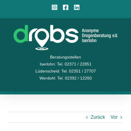
Zum
Instagram
Facebook
LinkedIn
Inhalt
springen
Beratungsstellen
Iserlohn
: Tel. 02371 / 22851
Lüdenscheid
: Tel. 02351 / 27707
Werdohl
: Tel. 02392 / 12260
Zurück
Vor