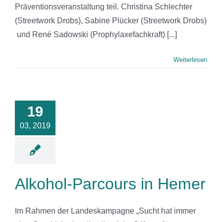
Präventionsveranstaltung teil. Christina Schlechter
(Streetwork Drobs), Sabine Plücker (Streetwork Drobs)
und René Sadowski (Prophylaxefachkraft) [...]
Weiterlesen
ol-Parcours
19
n Hemer
03, 2019
News
Alkohol-Parcours in Hemer
Im Rahmen der Landeskampagne „Sucht hat immer