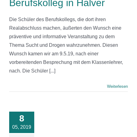
Berufskolleg in Halver
Die Schüler des Berufskollegs, die dort ihren
Realabschluss machen, äußerten den Wunsch eine
präventive und informative Veranstaltung zu dem
Thema Sucht und Drogen wahrzunehmen. Diesen
Wunsch kamen wir am 9.5.19, nach einer
vorbereitenden Besprechung mit dem Klassenlehrer,
nach. Die Schüler [...]
Weiterlesen
obs plant
meinsame
vitäten mit
n beiden
8
endzentren
05, 2019
nerzhagen