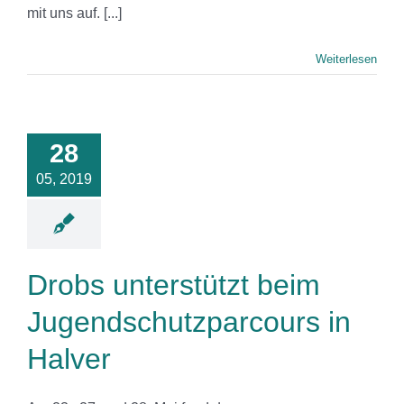
mit uns auf. [...]
Weiterlesen
 unterstützt
beim
28
dschutzparcours
n Halver
05, 2019
News
Drobs unterstützt beim
Jugendschutzparcours in
Halver