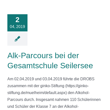
arcours bei
der
2
amtschule
eilersee
04, 2019
News
Alk-Parcours bei der
Gesamtschule Seilersee
Am 02.04.2019 und 03.04.2019 führte die DROBS
zusammen mit der ginko-Stiftung (https://ginko-
stiftung.de/muelheim/default.aspx) den Alkohol-
Parcours durch. Insgesamt nahmen 110 Schülerinnen
und Schüler der Klasse 7 an der Alkohol-