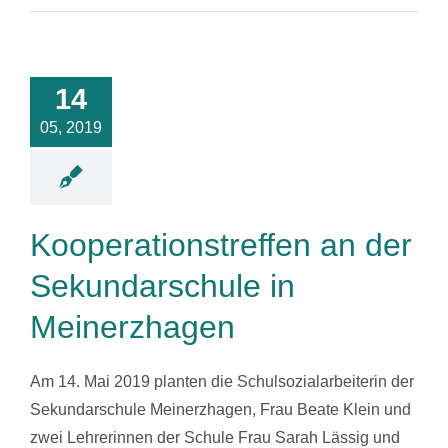
rationstreffen
an der
14
ndarschule
einerzhagen
05, 2019
News
Kooperationstreffen an der
Sekundarschule in
Meinerzhagen
Am 14. Mai 2019 planten die Schulsozialarbeiterin der
Sekundarschule Meinerzhagen, Frau Beate Klein und
zwei Lehrerinnen der Schule Frau Sarah Lässig und