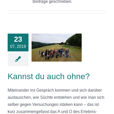
Beiträge geschrieben.
23
st du auch
07, 2019
ohne?
News
Kannst du auch ohne?
Miteinander ins Gespräch kommen und sich darüber
austauschen, wie Süchte entstehen und wie man sich
selber gegen Versuchungen stärken kann – das ist
kurz zusammengefasst das A und O des Erlebnis-