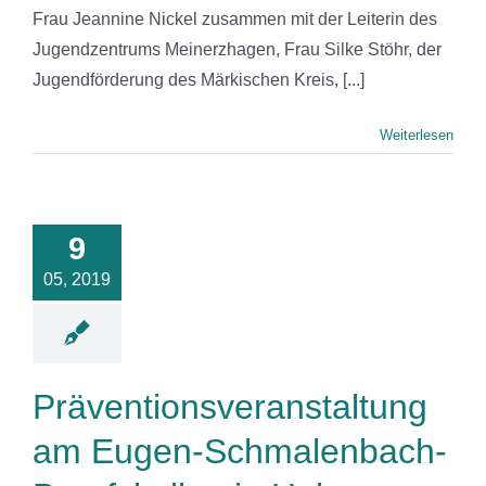
Frau Jeannine Nickel zusammen mit der Leiterin des
Jugendzentrums Meinerzhagen, Frau Silke Stöhr, der
Jugendförderung des Märkischen Kreis, [...]
Weiterlesen
ntionsveranstaltung
 Eugen-
alenbach-
9
fskolleg in
05, 2019
Halver
News
Präventionsveranstaltung
am Eugen-Schmalenbach-