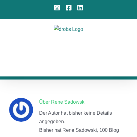
Zum
Instagram
Facebook
LinkedIn
Inhalt
springen
Beratungsstellen
Iserlohn
: Tel. 02371 / 22851
Lüdenscheid
: Tel. 02351 / 27707
Werdohl
: Tel. 02392 / 12260
Über
Rene Sadowski
Der Autor hat bisher keine Details
angegeben.
Bisher hat Rene Sadowski, 100 Blog