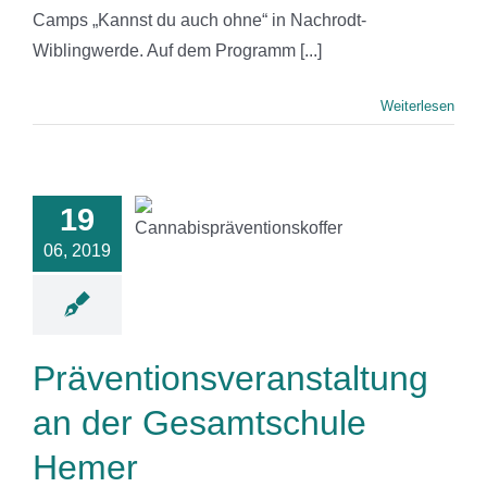
Camps „Kannst du auch ohne“ in Nachrodt-
Wiblingwerde. Auf dem Programm [...]
Weiterlesen
ntionsveranstaltung
19
an der
amtschule
06, 2019
Hemer
News
Präventionsveranstaltung
an der Gesamtschule
Hemer