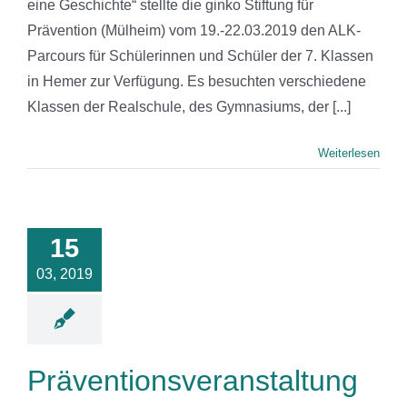
eine Geschichte“ stellte die ginko Stiftung für
Prävention (Mülheim) vom 19.-22.03.2019 den ALK-
Parcours für Schülerinnen und Schüler der 7. Klassen
in Hemer zur Verfügung. Es besuchten verschiedene
Klassen der Realschule, des Gymnasiums, der [...]
Weiterlesen
ntionsveranstaltung
im JUZ
15
nacksweg
03, 2019
News
Präventionsveranstaltung