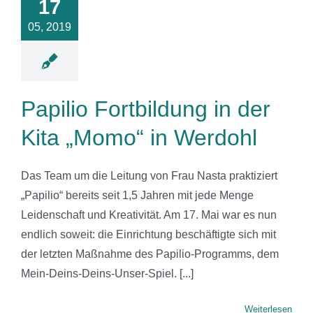
17
 „Momo“ in
erdohl
05, 2019
News
Papilio Fortbildung in der
Kita „Momo“ in Werdohl
Das Team um die Leitung von Frau Nasta praktiziert
„Papilio“ bereits seit 1,5 Jahren mit jede Menge
Leidenschaft und Kreativität. Am 17. Mai war es nun
endlich soweit: die Einrichtung beschäftigte sich mit
der letzten Maßnahme des Papilio-Programms, dem
Mein-Deins-Deins-Unser-Spiel. [...]
Weiterlesen