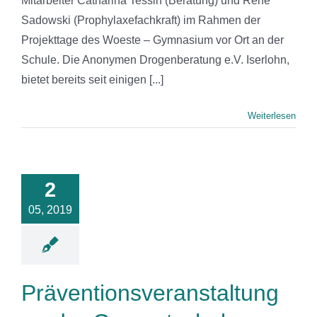
Mitarbeiter Catharina Tessin (Beratung) und René
Sadowski (Prophylaxefachkraft) im Rahmen der
Projekttage des Woeste – Gymnasium vor Ort an der
Schule. Die Anonymen Drogenberatung e.V. Iserlohn,
bietet bereits seit einigen [...]
Weiterlesen
ntionsveranstaltung
an der
2
amtschule
Hemer
05, 2019
News
Präventionsveranstaltung