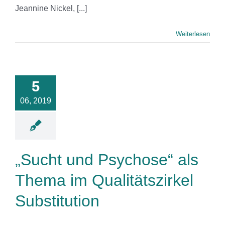
Jeannine Nickel, [...]
Weiterlesen
ucht und
chose“ als
hema im
5
itätszirkel
06, 2019
stitution
News
„Sucht und Psychose“ als
Thema im Qualitätszirkel
Substitution