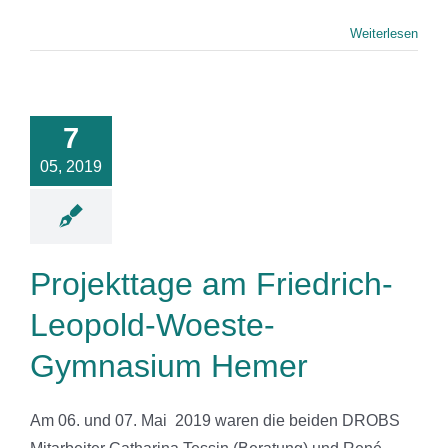
Weiterlesen
ekttage am
riedrich-
old-Woeste-
7
mnasium
05, 2019
Hemer
News
Projekttage am Friedrich-
Leopold-Woeste-
Gymnasium Hemer
Am 06. und 07. Mai 2019 waren die beiden DROBS