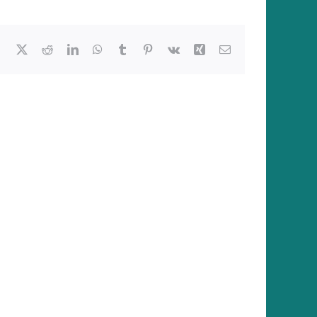
Facebook
X
Reddit
LinkedIn
WhatsApp
Tumblr
Pinterest
Vk
Xing
E-
Mail