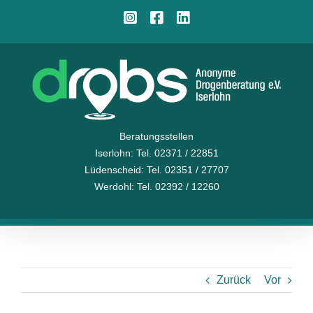
Zum
Instagram
Facebook
LinkedIn
Inhalt
springen
Beratungsstellen
Iserlohn
: Tel. 02371 / 22851
Lüdenscheid
: Tel. 02351 / 27707
Werdohl
: Tel. 02392 / 12260
Zurück
Vor