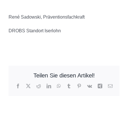
René Sadowski, Präventionsfachkraft
DROBS Standort Iserlohn
Teilen Sie diesen Artikel!
Facebook
X
Reddit
LinkedIn
WhatsApp
Tumblr
Pinterest
Vk
Xing
E-
Mail