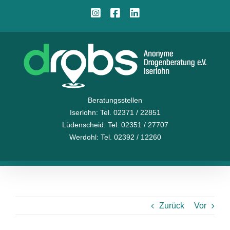
Zum
Instagram
Facebook
LinkedIn
Inhalt
springen
Beratungsstellen
Iserlohn
: Tel. 02371 / 22851
Lüdenscheid
: Tel. 02351 / 27707
Werdohl
: Tel. 02392 / 12260
Zurück
Vor