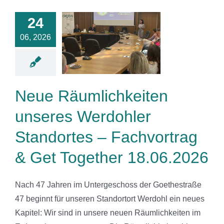
Neue
lichkeiten
24
unseres
06, 2026
rdohler
ndortes –
hvortrag &
 Together
Neue Räumlichkeiten
.06.2026
News
unseres Werdohler
Standortes – Fachvortrag
& Get Together 18.06.2026
Nach 47 Jahren im Untergeschoss der Goethestraße
47 beginnt für unseren Standortort Werdohl ein neues
Kapitel: Wir sind in unsere neuen Räumlichkeiten im