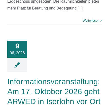
Erdgeschoss umgezogen. Die Räumlichkeiten bieten
mehr Platz für Beratung und Begegnung [...]
Weiterlesen
mationsveranstaltung:
7. Oktober
026 geht
9
RWED in
06, 2026
ohn vor Ort
News
Informationsveranstaltung:
Am 17. Oktober 2026 geht
ARWED in Iserlohn vor Ort