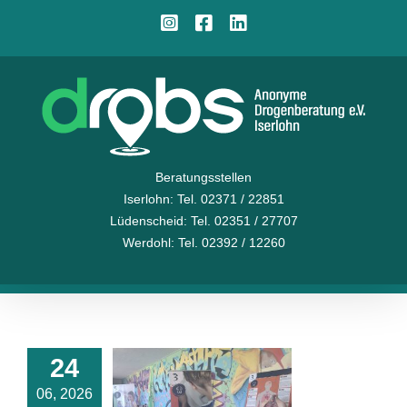
Zum
Instagram
Facebook
LinkedIn
Inhalt
springen
Beratungsstellen
Iserlohn
: Tel. 02371 / 22851
Lüdenscheid
: Tel. 02351 / 27707
Werdohl
: Tel. 02392 / 12260
24
holparcours
06, 2026