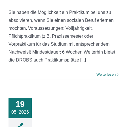
Sie haben die Möglichkeit ein Praktikum bei uns zu
absolvieren, wenn Sie einen sozialen Beruf erlernen
möchten. Voraussetzungen: Volljährigkeit,
Pflichtpraktikum (z.B. Praxissemester oder
Vorpraktikum für das Studium mit entsprechendem
Nachweis!) Mindestdauer: 6 Wochen Weiterhin bietet
die DROBS auch Praktikumsplätze [...]
Weiterlesen
iederversammlung
 DROBS am
19
n Standort
 Werdohl
05, 2026
News