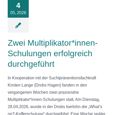
hulungen
4
folgreich
05, 2026
chgeführt
News
Zwei Multiplikator*innen-
Schulungen erfolgreich
durchgeführt
In Kooperation mit der Suchtpräventionsfachkraft
Kirsten Lange (Drobs Hagen) fanden in den
vergangenen Wochen zwei praxisnahe
Multiplikator*innen-Schulungen statt. Am Dienstag,
28.04.2026, wurde in der Drobs Iserlohn die „What’s
on?-Kofferschulung“ durchgeführt. Eine Woche später,