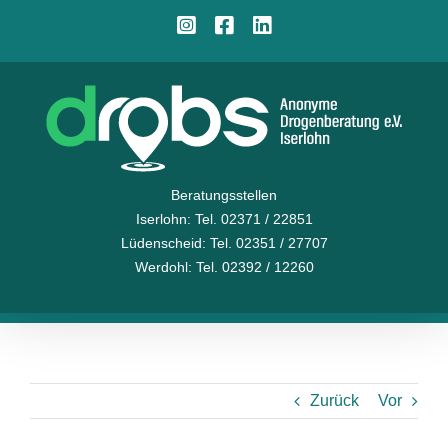
Zum
Instagram
Facebook
LinkedIn
Inhalt
springen
Beratungsstellen
Iserlohn
: Tel. 02371 / 22851
Lüdenscheid
: Tel. 02351 / 27707
Werdohl
: Tel. 02392 / 12260
Zurück
Vor