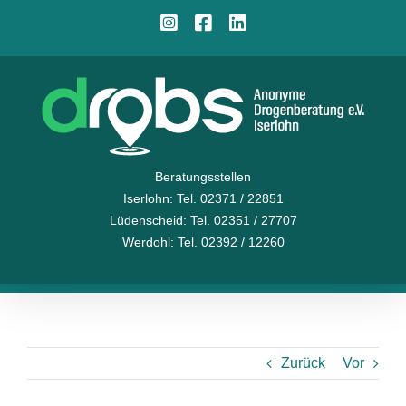
Zum
Instagram
Facebook
LinkedIn
Inhalt
springen
Beratungsstellen
Iserlohn
: Tel. 02371 / 22851
Lüdenscheid
: Tel. 02351 / 27707
Werdohl
: Tel. 02392 / 12260
Zurück
Vor