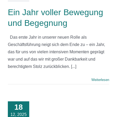
Ein Jahr voller Bewegung
und Begegnung
‎ ‎‎ Das erste Jahr in unserer neuen Rolle als
Geschäftsführung neigt sich dem Ende zu – ein Jahr,
das für uns von vielen intensiven Momenten geprägt
war und auf das wir mit großer Dankbarkeit und
berechtigtem Stolz zurückblicken. [...]
Weiterlesen
Tag der
gnung – Ein
est der
18
einschaft
12, 2025