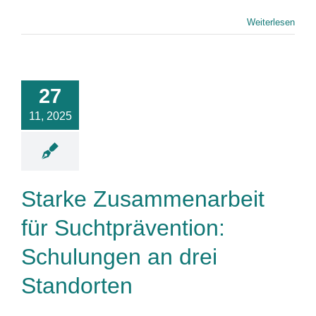
Weiterlesen
Starke
mmenarbeit
für
27
prävention:
ulungen an
11, 2025
 Standorten
News
Starke Zusammenarbeit
für Suchtprävention:
Schulungen an drei
Standorten