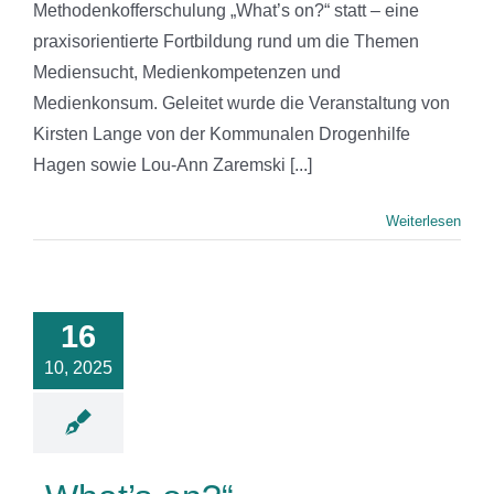
Methodenkofferschulung „What’s on?“ statt – eine
praxisorientierte Fortbildung rund um die Themen
Mediensucht, Medienkompetenzen und
Medienkonsum. Geleitet wurde die Veranstaltung von
Kirsten Lange von der Kommunalen Drogenhilfe
Hagen sowie Lou-Ann Zaremski [...]
Weiterlesen
at’s on?“-
denkofferschulung
16
der Drobs
serlohn
10, 2025
News