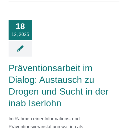
ntionsarbeit
 Dialog:
tausch zu
18
ogen und
 in der inab
12, 2025
serlohn
News
Präventionsarbeit im
Dialog: Austausch zu
Drogen und Sucht in der
inab Iserlohn
Im Rahmen einer Informations- und
Präventionsveranstaltung war ich als