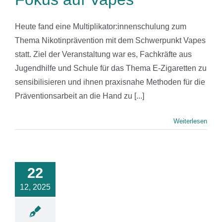
Heute fand eine Multiplikator:innenschulung zum
Thema Nikotinprävention mit dem Schwerpunkt Vapes
statt. Ziel der Veranstaltung war es, Fachkräfte aus
Jugendhilfe und Schule für das Thema E-Zigaretten zu
sensibilisieren und ihnen praxisnahe Methoden für die
Präventionsarbeit an die Hand zu [...]
Weiterlesen
Jahr voller
egung und
22
gegnung
12, 2025
News