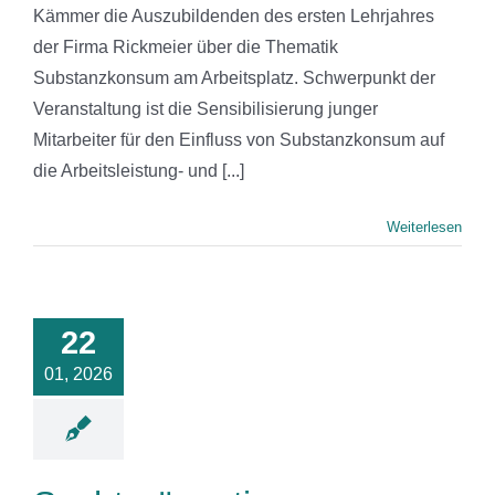
Kämmer die Auszubildenden des ersten Lehrjahres
der Firma Rickmeier über die Thematik
Substanzkonsum am Arbeitsplatz. Schwerpunkt der
Veranstaltung ist die Sensibilisierung junger
Mitarbeiter für den Einfluss von Substanzkonsum auf
die Arbeitsleistung- und [...]
Weiterlesen
tprävention
erufskolleg
Märkischen
22
eises in
01, 2026
serlohn
News