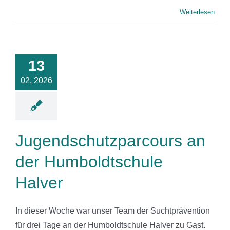
Weiterlesen
dschutzparcours
an der
13
oldtschule
Halver
02, 2026
News
Jugendschutzparcours an
der Humboldtschule
Halver
In dieser Woche war unser Team der Suchtprävention
für drei Tage an der Humboldtschule Halver zu Gast.