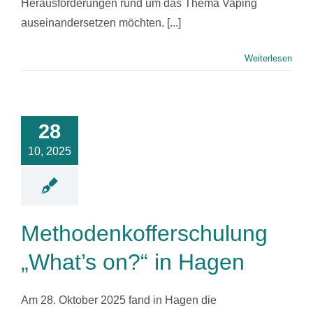
Herausforderungen rund um das Thema Vaping
auseinandersetzen möchten. [...]
Weiterlesen
denkofferschulung
t’s on?“ in
28
Hagen
10, 2025
News
Methodenkofferschulung
„What’s on?“ in Hagen
Am 28. Oktober 2025 fand in Hagen die