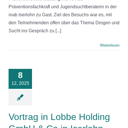
Präventionsfachkraft und Jugendsuchtberaterin in der
inab Iserlohn zu Gast. Ziel des Besuchs war es, mit
den Teilnehmenden offen über das Thema Drogen und
Sucht ins Gespräch zu [...]
Weiterlesen
ag in Lobbe
ing GmbH &
8
n Iserlohn
12, 2025
News
Vortrag in Lobbe Holding