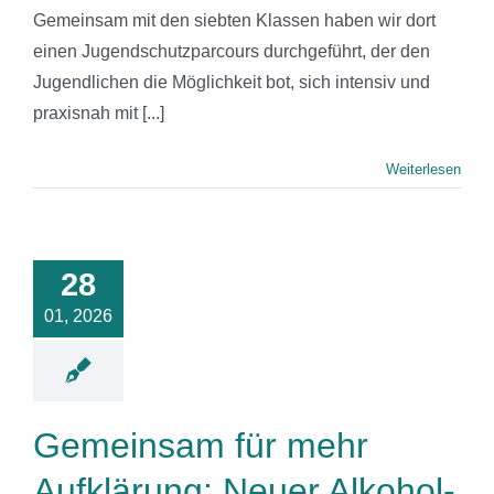
Gemeinsam mit den siebten Klassen haben wir dort
einen Jugendschutzparcours durchgeführt, der den
Jugendlichen die Möglichkeit bot, sich intensiv und
praxisnah mit [...]
Weiterlesen
insam für
Aufklärung:
r Alkohol-
cours der
28
nonymen
01, 2026
enberatung
. Iserlohn
News
Gemeinsam für mehr
Aufklärung: Neuer Alkohol-