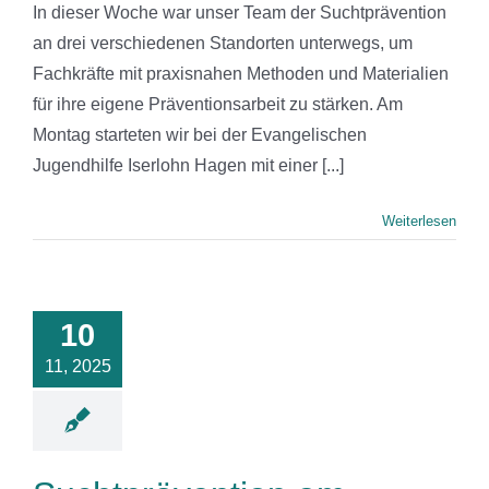
In dieser Woche war unser Team der Suchtprävention
an drei verschiedenen Standorten unterwegs, um
Fachkräfte mit praxisnahen Methoden und Materialien
für ihre eigene Präventionsarbeit zu stärken. Am
Montag starteten wir bei der Evangelischen
Jugendhilfe Iserlohn Hagen mit einer [...]
Weiterlesen
tprävention
Bergstadt-
asium: Ein
10
kes Zeichen
11, 2025
Aufklärung
News