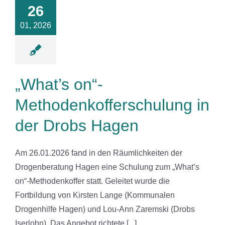
26
der Drobs
Hagen
01, 2026
News
„What’s on“-
Methodenkofferschulung in
der Drobs Hagen
Am 26.01.2026 fand in den Räumlichkeiten der
Drogenberatung Hagen eine Schulung zum „What’s
on“-Methodenkoffer statt. Geleitet wurde die
Fortbildung von Kirsten Lange (Kommunalen
Drogenhilfe Hagen) und Lou-Ann Zaremski (Drobs
Iserlohn). Das Angebot richtete [...]