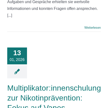
Aufgaben und Gespräche erhielten sie wertvolle
Informationen und konnten Fragen offen ansprechen.
[...]
Weiterlesen
likator:innenschulung
zur
13
nprävention:
s auf Vapes
01, 2026
News
Multiplikator:innenschulung
zur Nikotinprävention:
Fokus auf Vapes