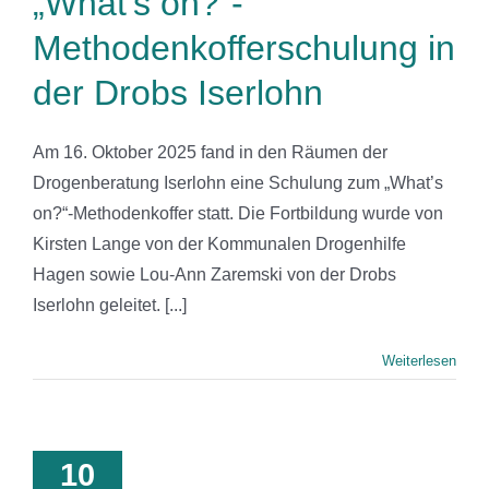
„What’s on?“-
Methodenkofferschulung in
der Drobs Iserlohn
Am 16. Oktober 2025 fand in den Räumen der
Drogenberatung Iserlohn eine Schulung zum „What’s
on?“-Methodenkoffer statt. Die Fortbildung wurde von
Kirsten Lange von der Kommunalen Drogenhilfe
Hagen sowie Lou-Ann Zaremski von der Drobs
Iserlohn geleitet. [...]
Weiterlesen
ky Season
Disco –
10
nstartparty