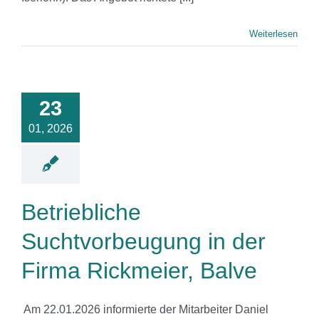
Weiterlesen
riebliche
vorbeugung
23
der Firma
eier, Balve
01, 2026
News
Betriebliche
Suchtvorbeugung in der
Firma Rickmeier, Balve
‎ Am 22.01.2026 informierte der Mitarbeiter Daniel