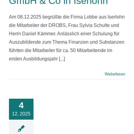
GmbH & Co in Iserlohn
Am 08.12.2025 begrüßte die Firma Lobbe aus Iserlohn
die Mitarbeiter der DROBS, Frau Sylvia Schulte und
Herrn Daniel Kämmer. Anlässlich einer Schulung für
Auszubildende zum Thema Finanzen und Substanzen
führten die Mitarbeiter für ca. 50 Mitarbeitende im
ersten Ausbildungsjahr [...]
Weiterlesen
olprävention
an der
4
amtschule
Seilersee
12, 2025
News