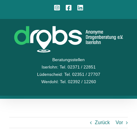
Zum
Instagram
Facebook
LinkedIn
Inhalt
springen
Beratungsstellen
Iserlohn
: Tel. 02371 / 22851
Lüdenscheid
: Tel. 02351 / 27707
Werdohl
: Tel. 02392 / 12260
Zurück
Vor