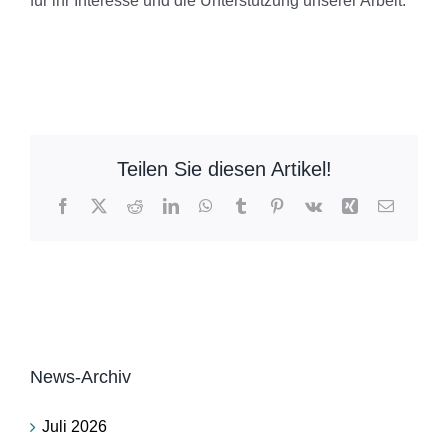
für ihr Interesse und die Unterstützung unserer Arbeit.
Teilen Sie diesen Artikel!
Facebook
X
Reddit
LinkedIn
WhatsApp
Tumblr
Pinterest
Vk
Xing
E-
Mail
News-Archiv
Juli 2026