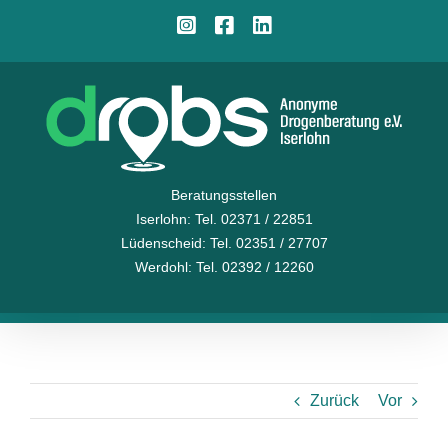
Zum
Instagram
Facebook
LinkedIn
Inhalt
springen
Beratungsstellen
Iserlohn
: Tel. 02371 / 22851
Lüdenscheid
: Tel. 02351 / 27707
Werdohl
: Tel. 02392 / 12260
Zurück
Vor