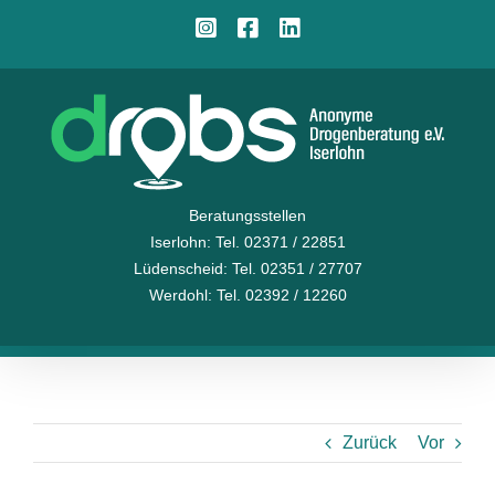
Zum
Instagram
Facebook
LinkedIn
Inhalt
springen
Beratungsstellen
Iserlohn
: Tel. 02371 / 22851
Lüdenscheid
: Tel. 02351 / 27707
Werdohl
: Tel. 02392 / 12260
Zurück
Vor