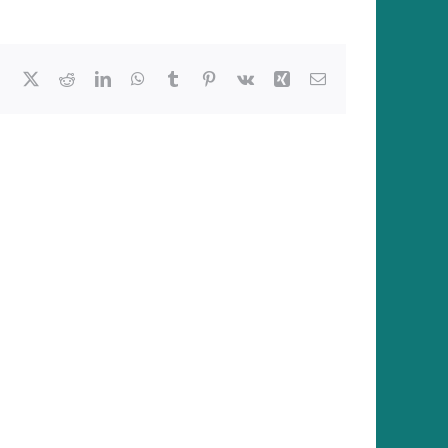
Facebook
X
Reddit
LinkedIn
WhatsApp
Tumblr
Pinterest
Vk
Xing
E-
Mail