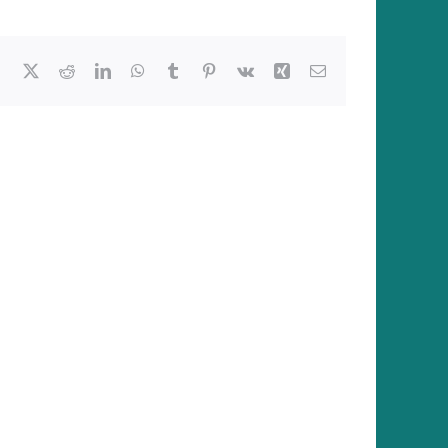
Facebook
X
Reddit
LinkedIn
WhatsApp
Tumblr
Pinterest
Vk
Xing
E-
Mail