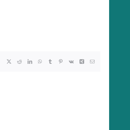
Facebook
X
Reddit
LinkedIn
WhatsApp
Tumblr
Pinterest
Vk
Xing
E-
Mail