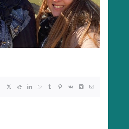
Facebook
X
Reddit
LinkedIn
WhatsApp
Tumblr
Pinterest
Vk
Xing
E-
Mail