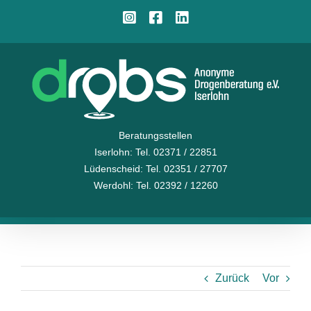
Zum
Instagram
Facebook
LinkedIn
Inhalt
springen
Beratungsstellen
Iserlohn
: Tel. 02371 / 22851
Lüdenscheid
: Tel. 02351 / 27707
Werdohl
: Tel. 02392 / 12260
Zurück
Vor