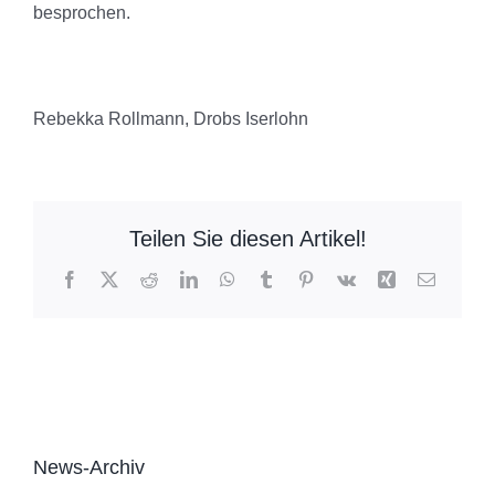
besprochen.
Rebekka Rollmann, Drobs Iserlohn
Teilen Sie diesen Artikel!
Facebook
X
Reddit
LinkedIn
WhatsApp
Tumblr
Pinterest
Vk
Xing
E-
Mail
News-Archiv