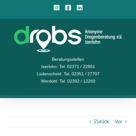
Zum
Instagram
Facebook
LinkedIn
Inhalt
springen
Beratungsstellen
Iserlohn
: Tel. 02371 / 22851
Lüdenscheid
: Tel. 02351 / 27707
Werdohl
: Tel. 02392 / 12260
Zurück
Vor