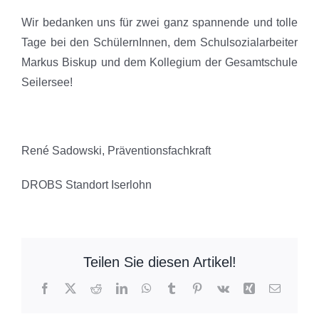
Wir bedanken uns für zwei ganz spannende und tolle
Tage bei den SchülernInnen, dem Schulsozialarbeiter
Markus Biskup und dem Kollegium der Gesamtschule
Seilersee!
René Sadowski, Präventionsfachkraft
DROBS Standort Iserlohn
Teilen Sie diesen Artikel!
Facebook
X
Reddit
LinkedIn
WhatsApp
Tumblr
Pinterest
Vk
Xing
E-
Mail