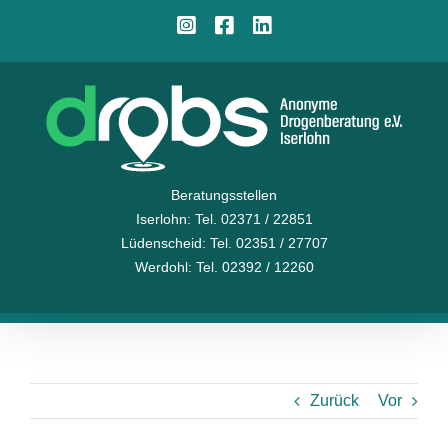
Zum
Instagram
Facebook
LinkedIn
Inhalt
springen
Beratungsstellen
Iserlohn
: Tel. 02371 / 22851
Lüdenscheid
: Tel. 02351 / 27707
Werdohl
: Tel. 02392 / 12260
Zurück
Vor