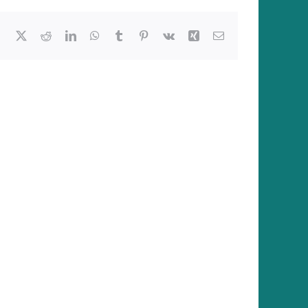
Facebook
X
Reddit
LinkedIn
WhatsApp
Tumblr
Pinterest
Vk
Xing
E-
Mail