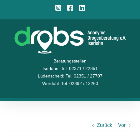
Zum
Instagram
Facebook
LinkedIn
Inhalt
springen
Beratungsstellen
Iserlohn
: Tel. 02371 / 22851
Lüdenscheid
: Tel. 02351 / 27707
Werdohl
: Tel. 02392 / 12260
Zurück
Vor