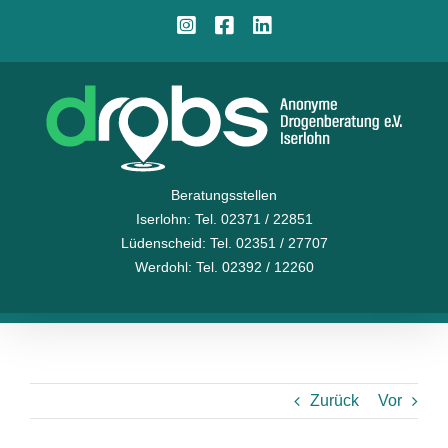
Zum
Instagram
Facebook
LinkedIn
Inhalt
springen
Beratungsstellen
Iserlohn
: Tel. 02371 / 22851
Lüdenscheid
: Tel. 02351 / 27707
Werdohl
: Tel. 02392 / 12260
Zurück
Vor