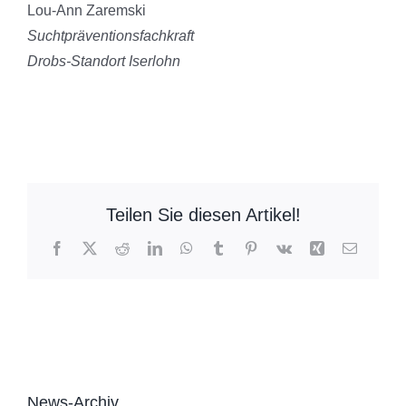
Lou-Ann Zaremski
Suchtpräventionsfachkraft
Drobs-Standort Iserlohn
Teilen Sie diesen Artikel!
Facebook
X
Reddit
LinkedIn
WhatsApp
Tumblr
Pinterest
Vk
Xing
E-
Mail
News-Archiv