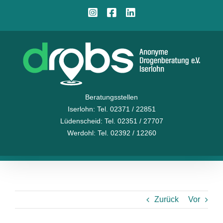
Zum
Instagram
Facebook
LinkedIn
Inhalt
springen
Beratungsstellen
Iserlohn
: Tel. 02371 / 22851
Lüdenscheid
: Tel. 02351 / 27707
Werdohl
: Tel. 02392 / 12260
Zurück
Vor