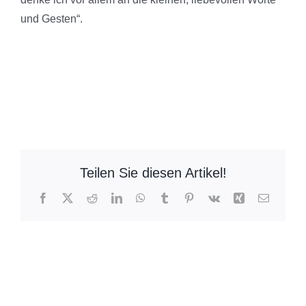
und Gesten“.
Teilen Sie diesen Artikel!
Facebook
X
Reddit
LinkedIn
WhatsApp
Tumblr
Pinterest
Vk
Xing
E-
Mail