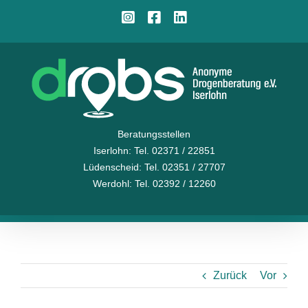
Zum
Instagram
Facebook
LinkedIn
Inhalt
springen
Beratungsstellen
Iserlohn
: Tel. 02371 / 22851
Lüdenscheid
: Tel. 02351 / 27707
Werdohl
: Tel. 02392 / 12260
Zurück
Vor