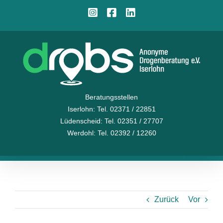
Zum
Instagram
Facebook
LinkedIn
Inhalt
springen
Beratungsstellen
Iserlohn
: Tel. 02371 / 22851
Lüdenscheid
: Tel. 02351 / 27707
Werdohl
: Tel. 02392 / 12260
Zurück
Vor