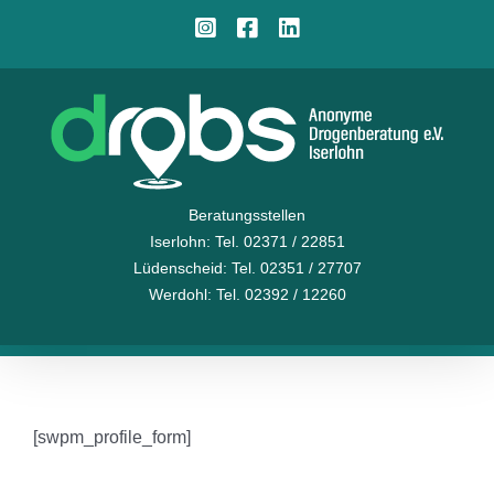
Zum
Instagram
Facebook
LinkedIn
Inhalt
springen
Beratungsstellen
Iserlohn
: Tel. 02371 / 22851
Lüdenscheid
: Tel. 02351 / 27707
Werdohl
: Tel. 02392 / 12260
[swpm_profile_form]